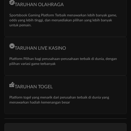
TARUHAN OLAHRAGA
Sportsbook Gaming Platform Terbaik menawarkan lebih banyak game,
odds yang lebih tinggi, dan menyediakan pilihan yang lebih banyak
untuk pemain.
TARUHAN LIVE KASINO
Platform Pilihan bagi perusahaan-perusahaan terbaik di dunia, dengan
pilihan variasi game terbanyak
TARUHAN TOGEL
Platform togel yang menarik dari perusahan terbaik di dunia yang
menawarkan hadiah kemenangan besar