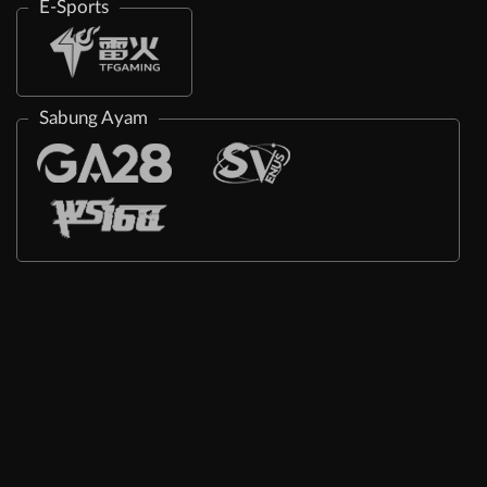
E-Sports
Sabung Ayam