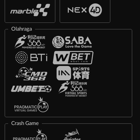
Olahraga
Crash Game