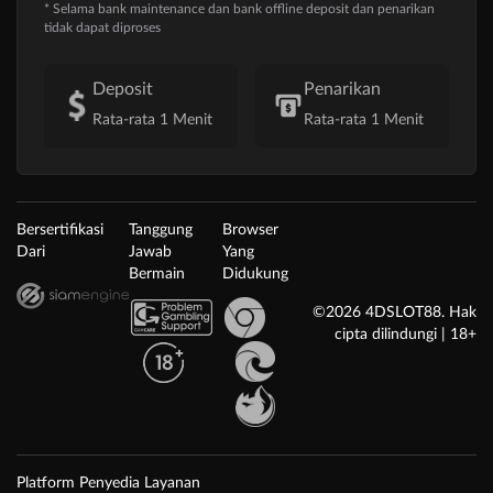
* Selama bank maintenance dan bank offline deposit dan penarikan
tidak dapat diproses
Deposit
Penarikan
Rata-rata 1 Menit
Rata-rata 1 Menit
Bersertifikasi
Tanggung
Browser
Dari
Jawab
Yang
Bermain
Didukung
©2026 4DSLOT88. Hak
cipta dilindungi | 18+
Platform Penyedia Layanan