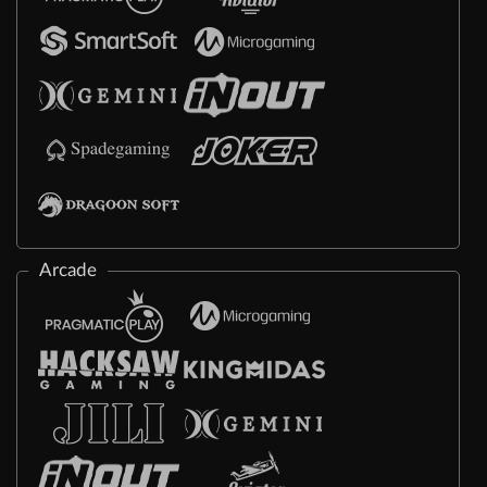
Arcade