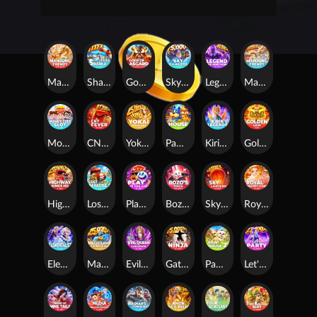
Mahjong Frenzy
Sharkalicious
Gods of Asgard
Sky Chasers
Legend of King Kong
Mahjong Frenzy : Tiles of Fortunes
Money Tree Slot
CNY Fever
Yokai Treasure
Paw House
Kirin Legends
Golden Lion
Highway Kings HD
Lost Paradise 2
Play If You Dare
Bozo's Trick
Sky Lantern
Royal Pastry Chef
Elementalist
Magic Lamp Carnival
Evil Queen Cauldron
Gate of Ninja
Paw House 2
Let's Party