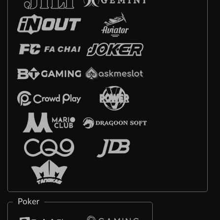
Poker