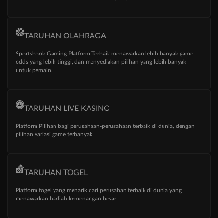
TARUHAN OLAHRAGA
Sportsbook Gaming Platform Terbaik menawarkan lebih banyak game,
odds yang lebih tinggi, dan menyediakan pilihan yang lebih banyak
untuk pemain.
TARUHAN LIVE KASINO
Platform Pilihan bagi perusahaan-perusahaan terbaik di dunia, dengan
pilihan variasi game terbanyak
TARUHAN TOGEL
Platform togel yang menarik dari perusahan terbaik di dunia yang
menawarkan hadiah kemenangan besar