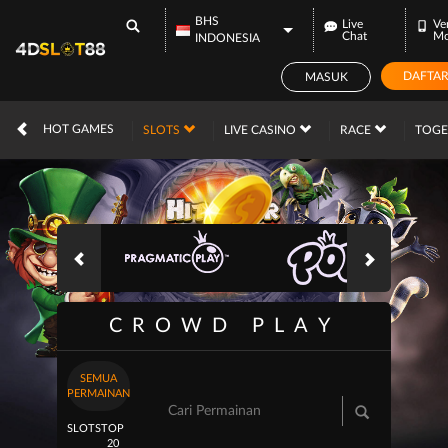
BHS
Live
Ve
Chat
Mo
INDONESIA
DAFTA
MASUK
IDR
12,737,316,
HOT GAMES
SLOTS
LIVE CASINO
RACE
TOG
CROWD PLAY
SEMUA
PERMAINAN
SLOTS
TOP
20