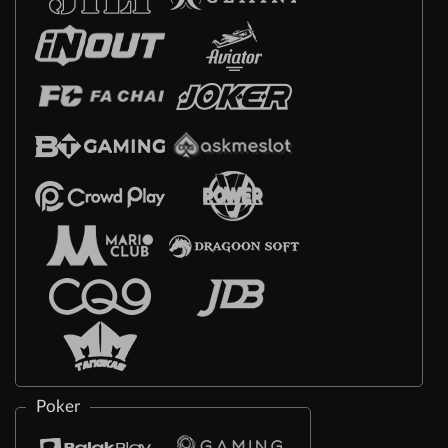
Poker