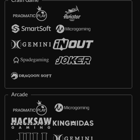
Crash Game
Arcade