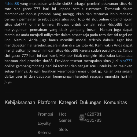
4dslot88
yang merupakan website slot88 sebagai pemberi pelayanan situs 4d
toto slot gacor 777 hari ini kepada semua customer. Termasuk dalam
memberikan bonus promosi yang menggiurkan dan tentunya lebih menarik
bermain permainan tersebut pada situs judi toto 4d slot online dibandingkan
situs slot777 online lainnya. Khusus untuk pemain setia 4dslot88 kami
menyuguhkan permainan yang tidak gampang bosan, Namun juga dapat
membuat anda menjadi miliyarder dalam sesaat saja pada toto slot 4d togel on
line. Namun, Anda juga harus memiliki modal terlebih dahulu agar bisa
mendapatkan hal tersebut secara instan di situs toto 4d. Kami yakin Anda dapat
menghasilkan jp malam ini dari situs 4dslot88 karena sudah pasti akurat. Tanpa
slot gacor 777 hari ini dari kami, Member tidak mungkin bisa kalau tanpa ada
bantuan dari provider slot88. Provider tesebut merupakan situs judi
slot777
online gampang menang hari ini terbaru dan sangat seru untuk kalian mainkan
setiap harinya. Jangan lewatkan kesempatan emas untuk jp, Kalian bisa segera
daftar user id dan dapatkan kemenangan tersebut sesegera mungkin hari ini
juga.
Kebijaksanaan
Platform
Kategori
Dukungan
Komunitas
Promosi
Hot
+628781
Games
4131783
Loyalty
Slots
Referral