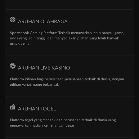
TARUHAN OLAHRAGA
Sportsbook Gaming Platform Terbaik menawarkan lebih banyak game,
odds yang lebih tinggi, dan menyediakan pilihan yang lebih banyak
untuk pemain.
TARUHAN LIVE KASINO
Platform Pilihan bagi perusahaan-perusahaan terbaik di dunia, dengan
pilihan variasi game terbanyak
TARUHAN TOGEL
Platform togel yang menarik dari perusahan terbaik di dunia yang
menawarkan hadiah kemenangan besar