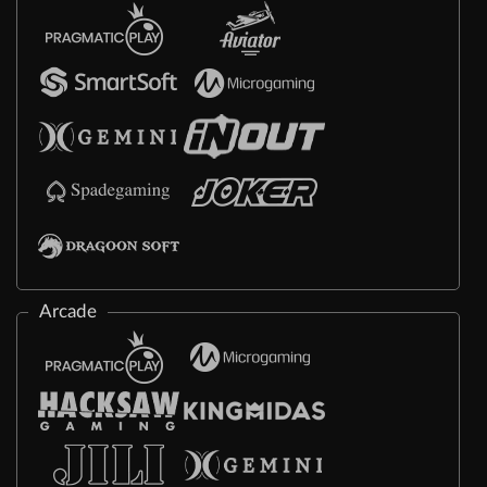
Arcade