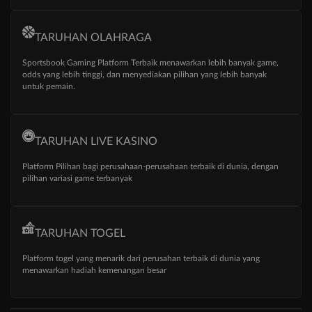
TARUHAN OLAHRAGA
Sportsbook Gaming Platform Terbaik menawarkan lebih banyak game,
odds yang lebih tinggi, dan menyediakan pilihan yang lebih banyak
untuk pemain.
TARUHAN LIVE KASINO
Platform Pilihan bagi perusahaan-perusahaan terbaik di dunia, dengan
pilihan variasi game terbanyak
TARUHAN TOGEL
Platform togel yang menarik dari perusahan terbaik di dunia yang
menawarkan hadiah kemenangan besar