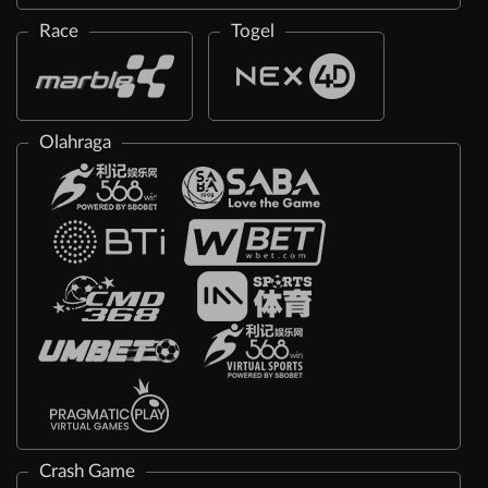
Race
Togel
Olahraga
Crash Game