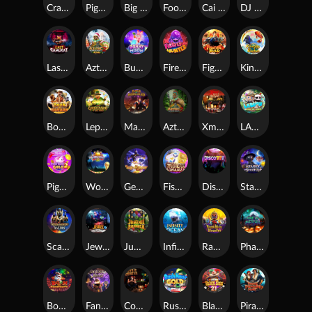
Crazy Bounty
Piggy Bank Gold
Big Net Bass
Football Fever
Cai Shen Fortune
DJ Fever
Last Samurai
Aztec: Bonus Hunt 2 Xmas
Bunny to the Moon
Firefly Hunter
Fighting Bull
Kingyo Riches
Book of Safari
Leprechaun’s Fortune
Mace of Hercules
Aztec: Bonus Hunt 2
Xmas Gift Delight
LABUBU: Fall In Wild
Piggy Bank Gold 2
World Cup Final
Genie Mystery
Fish Prawn Crab Bonanza
Disco 777
Starry Adventure
Scale of Heaven: Anubis
Jewel Mastermind
Jumanji Bonanza
Infinity Ocean
Ramakien Blessing
Phantom Multiplier
Boom of Prosperity
Fantastic Beast
Cookie Hunter
Rush Hour Gold
BlackJack21
Pirate Treasure Hunt