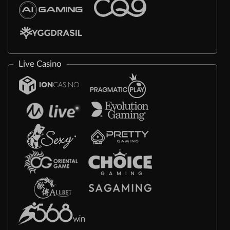
Live Casino