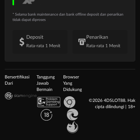
* Selama bank maintenance dan bank offline deposit dan penarikan
tidak dapat diproses
Deposit
Penarikan
Rata-rata 1 Menit
Rata-rata 1 Menit
Bersertifikasi
Tanggung
Browser
Dari
Jawab
Yang
Bermain
Didukung
©2026 4DSLOT88. Hak
cipta dilindungi | 18+