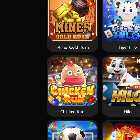
Mines Gold Rush
Tiger Hilo
Chicken Run
Hilo