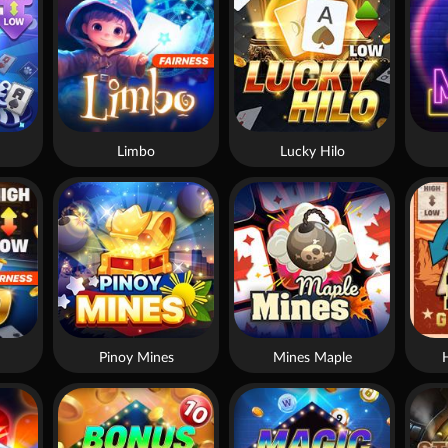
Limbo
Lucky Hilo
Pinoy Mines
Mines Maple