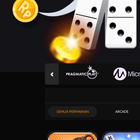
SEMUA PERMAINAN
ARCADE