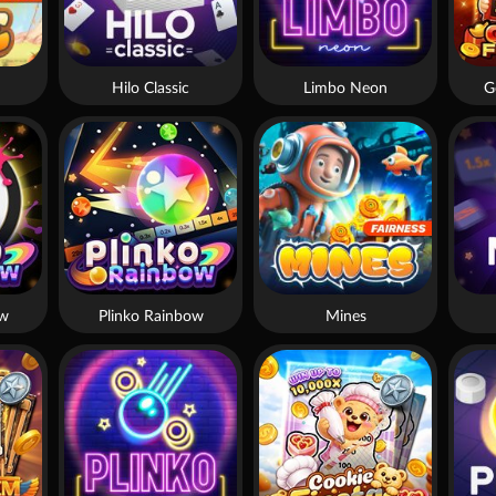
Hilo Classic
Limbo Neon
G
ow
Plinko Rainbow
Mines