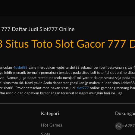
 777 Daftar Judi Slot777 Online
Situs Toto Slot Gacor 777 D
munculan
4dslot88
yang merupakan website slot88 sebagai pemberi pelayanan situs 4
ebih menarik bermain permainan tersebut pada situs judi toto 4d slot online diban
, Namun juga dapat membuat anda menjadi miliyarder dalam sesaat saja pada toto
i situs toto 4d. Kami yakin Anda dapat menghasilkan jp malam ini dari situs 4dslot88 
r slot88. Provider tesebut merupakan situs judi
slot777
online gampang menang hari 
tar user id dan dapatkan kemenangan tersebut sesegera mungkin hari ini juga.
Kategori
Dukunga
Hot Games
+6287
Slots