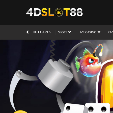
HOT GAMES
SLOTS
LIVE CASINO
RA