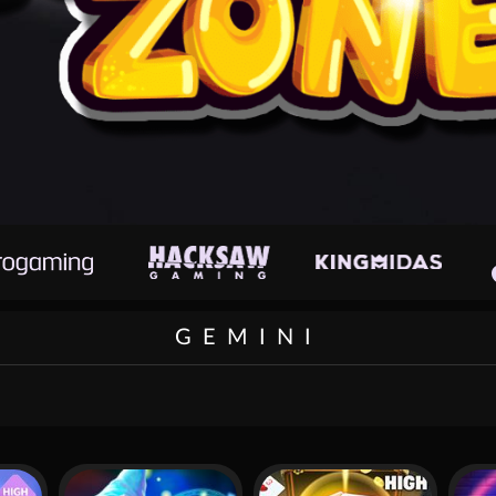
GEMINI