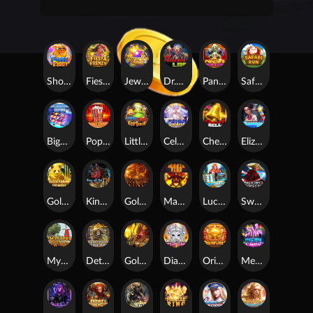
Shoot Piggy
Fiesta Frenzy
Jewely Spin
Dr.Franken’s Lab
Panda’s Jackpot
Safari Run
BigBang Spin
Pop Popcorns
Little Witch's Fortune
Celestial Goddess
Cherry Bell
Elizabeth Lab
Golden Panda
King of Pig
Gold of the King
Magic Fire
Lucky Waterfalls
Sword Master
Mystery Wind
Detective’s Dream
Gold Dragon
Diamond Mask
Oriental Treasures
Mega Cave