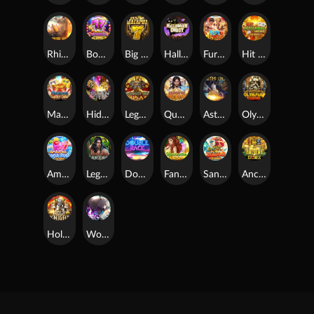
Rhino King
Bonanza Coins
Big Sevens Jackpot
Halloween Ghost
Fury Fighters
Hit Mahjong Wins
Mahjong Super Wins
Hidden City
Legacy of Midas
Quests of Olympus
Astro Luck
Olympus Legend
Amazing Soda Rush
Legend of Tarzan
Double Race
Fantastic Faries
Santa in the Summer
Ancient Stones
Holy Knight
Wolf Begins