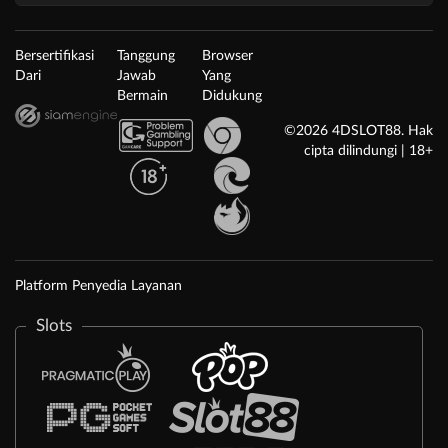
Bersertifikasi
Tanggung
Browser
Dari
Jawab
Yang
Bermain
Didukung
©2026 4DSLOT88. Hak
cipta dilindungi | 18+
Platform Penyedia Layanan
Slots