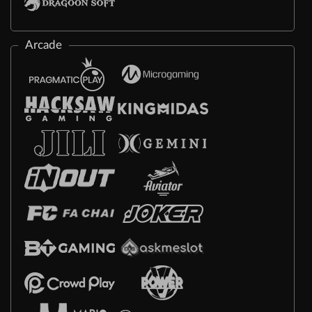
Arcade