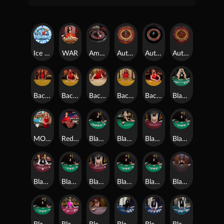
Ice Fishing
WAR
American_Roulette
Auto_Roulette
Auto_Roulette_La_Partage
Auto_Roulette_VIP
Baccarat_A
Baccarat_B
Baccarat_C
Baccarat_Control_Squeeze
Baccarat_Squeeze
Blackjack_B
MONOPOLY Roll'em
Red Baron RNG
Blackjack_C
Blackjack_D
Blackjack_Diamond_VIP
Blackjack_E
Blackjack_Fortune_VIP
Blackjack_G
Blackjack_Grand_VIP
Blackjack_H
Blackjack_I
Blackjack_Infinite