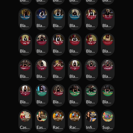
Blackjack_J
Blackjack_Party
Blackjack_Platinum_VIP
Blackjack_Silver_1
Blackjack_Silver_2
Blackjack_Silver_3
Blackjack_Silver_4
Blackjack_Silver_5
Blackjack_Silver_6
Blackjack_Silver_7
Blackjack_VIP_A
Blackjack_VIP_Alpha
Blackjack_VIP_B
Blackjack_VIP_Beta
Blackjack_VIP_C
Blackjack_VIP_D
Blackjack_VIP_E
Blackjack_VIP_G
Blackjack_VIP_Gamma
Blackjack_VIP_H
Blackjack_VIP_I
Blackjack_VIP_L
Blackjack_VIP_M
Blackjack_VIP_N
Blackjack_VIP_Q
Blackjack_VIP_x
Blackjack_VIP_Z
Blackjack_White_A
Blackjack_White_B
Blackjack_White_C
Cash or Crash
Easy Blackjack
Race Track
Race Track First Person
Infinite Bet Stacker Blackjack
Super Color Game