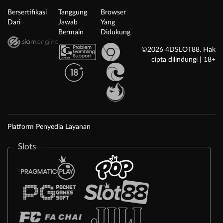
Bersertifikasi
Tanggung
Browser
Dari
Jawab
Yang
Bermain
Didukung
©2026 4DSLOT88. Hak
cipta dilindungi | 18+
Platform Penyedia Layanan
Slots