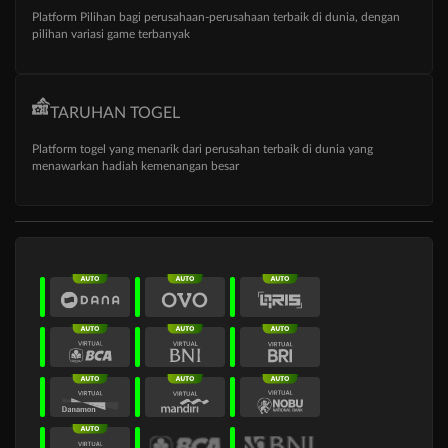
Platform Pilihan bagi perusahaan-perusahaan terbaik di dunia, dengan
pilihan variasi game terbanyak
TARUHAN TOGEL
Platform togel yang menarik dari perusahan terbaik di dunia yang
menawarkan hadiah kemenangan besar