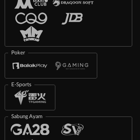
Poker
E-Sports
Sabung Ayam