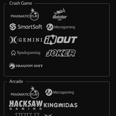
Crash Game
Arcade