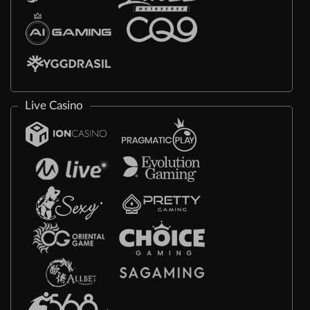
Live Casino